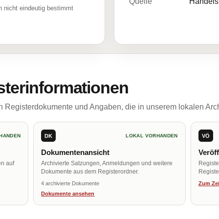
Quelle
Handelsr
 nicht eindeutig bestimmt
sterinformationen
ch Registerdokumente und Angaben, die in unserem lokalen Arch
DK
VÖ
HANDEN
LOKAL VORHANDEN
Dokumentenansicht
Veröf
en auf
Archivierte Satzungen, Anmeldungen und weitere
Regist
Dokumente aus dem Registerordner.
Register
4 archivierte Dokumente
Zum Zei
Dokumente ansehen