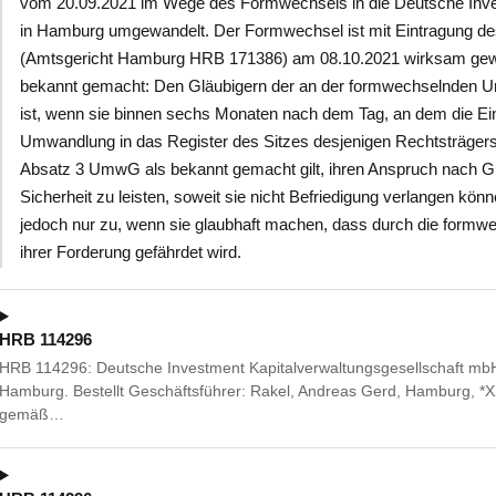
vom 20.09.2021 im Wege des Formwechsels in die Deutsche Inves
in Hamburg umgewandelt. Der Formwechsel ist mit Eintragung d
(Amtsgericht Hamburg HRB 171386) am 08.10.2021 wirksam gewor
bekannt gemacht: Den Gläubigern der an der formwechselnden Um
ist, wenn sie binnen sechs Monaten nach dem Tag, an dem die E
Umwandlung in das Register des Sitzes desjenigen Rechtsträgers,
Absatz 3 UmwG als bekannt gemacht gilt, ihren Anspruch nach Gr
Sicherheit zu leisten, soweit sie nicht Befriedigung verlangen kö
jedoch nur zu, wenn sie glaubhaft machen, dass durch die formw
ihrer Forderung gefährdet wird.
HRB 114296
HRB 114296: Deutsche Investment Kapitalverwaltungsgesellschaft mb
Hamburg. Bestellt Geschäftsführer: Rakel, Andreas Gerd, Hamburg, *X
gemäß…