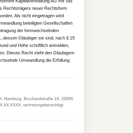
tment Kapitalverwaltung AG mit Sitz
es Rechtsträgers neuer Rechtsform
den. Als nicht eingetragen wird
wandlung beteiligten Gesellschaften
intragung der formwechselnden
 dessen Gläubiger sie sind, nach § 19
und und Höhe schriftlich anmelden,
nnen. Dieses Recht steht den Gläubigern
echselnde Umwandlung die Erfüllung
H, Hamburg, Burchardstraße 24, 20095
X.XX.XXXX, vertretungsberechtigt