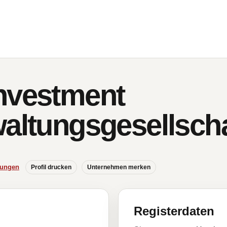
nvestment
waltungsgesellsch
hungen
Profil drucken
Unternehmen merken
Registerdaten