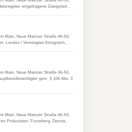
 am Main, Neue Mainzer Straße 46-50,
ndelsregister eingetragene Zweignied…
 am Main, Neue Mainzer Straße 46-50,
am, London / Vereinigtes Königreich,…
 am Main, Neue Mainzer Straße 46-50,
uptbevollmächtigter gem. § 106 Abs. 3
 am Main, Neue Mainzer Straße 46-50,
n Prokuristen: Froneberg, Dennis,