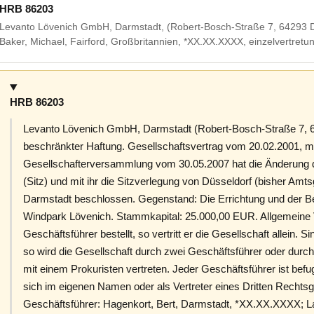
HRB 86203
Levanto Lövenich GmbH, Darmstadt, (Robert-Bosch-Straße 7, 64293 Dar
Baker, Michael, Fairford, Großbritannien, *XX.XX.XXXX, einzelvertretu
HRB 86203
Levanto Lövenich GmbH, Darmstadt (Robert-Bosch-Straße 7, 6
beschränkter Haftung. Gesellschaftsvertrag vom 20.02.2001, m
Gesellschafterversammlung vom 30.05.2007 hat die Änderung d
(Sitz) und mit ihr die Sitzverlegung von Düsseldorf (bisher Am
Darmstadt beschlossen. Gegenstand: Die Errichtung und der Be
Windpark Lövenich. Stammkapital: 25.000,00 EUR. Allgemeine Ve
Geschäftsführer bestellt, so vertritt er die Gesellschaft allein. 
so wird die Gesellschaft durch zwei Geschäftsführer oder dur
mit einem Prokuristen vertreten. Jeder Geschäftsführer ist bef
sich im eigenen Namen oder als Vertreter eines Dritten Recht
Geschäftsführer: Hagenkort, Bert, Darmstadt, *XX.XX.XXXX; La