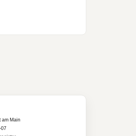
t am Main
-07