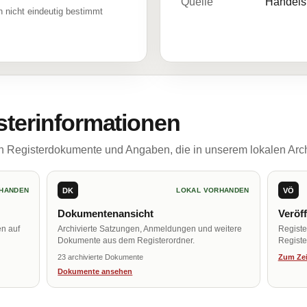
Quelle
Handelsr
 nicht eindeutig bestimmt
sterinformationen
ch Registerdokumente und Angaben, die in unserem lokalen Arch
DK
VÖ
HANDEN
LOKAL VORHANDEN
Dokumentenansicht
Veröf
en auf
Archivierte Satzungen, Anmeldungen und weitere
Regist
Dokumente aus dem Registerordner.
Register
23 archivierte Dokumente
Zum Zei
Dokumente ansehen