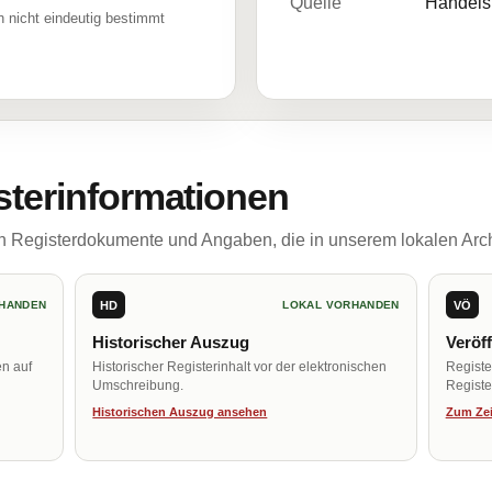
Quelle
Handelsr
 nicht eindeutig bestimmt
sterinformationen
ch Registerdokumente und Angaben, die in unserem lokalen Arch
HD
VÖ
HANDEN
LOKAL VORHANDEN
Historischer Auszug
Veröf
en auf
Historischer Registerinhalt vor der elektronischen
Regist
Umschreibung.
Register
Historischen Auszug ansehen
Zum Zei