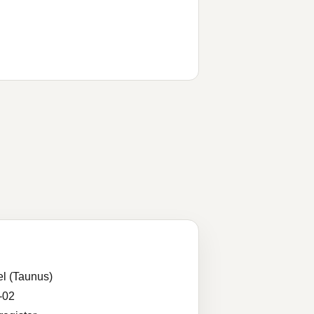
l (Taunus)
-02