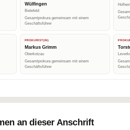
Wülfingen
Hofhei
Bielefeld
Gesamt
Geschä
Gesamtprokura gemeinsam mit einem
Geschäftsführer
PROKURIST(IN)
PROKUR
Markus Grimm
Torst
Oberkotzau
Leverk
Gesamtprokura gemeinsam mit einem
Gesamt
Geschäftsführer
Geschä
en an dieser Anschrift