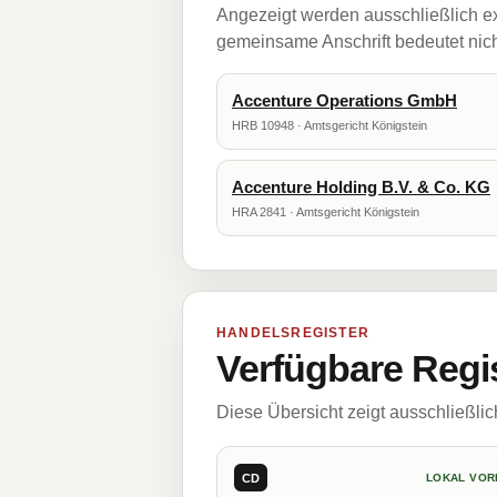
Angezeigt werden ausschließlich ex
gemeinsame Anschrift bedeutet nicht
Accenture Operations GmbH
HRB 10948 · Amtsgericht Königstein
Accenture Holding B.V. & Co. KG
HRA 2841 · Amtsgericht Königstein
HANDELSREGISTER
Verfügbare Regi
Diese Übersicht zeigt ausschließli
CD
LOKAL VOR