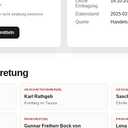
Letzte
14.10.2
r
Eintragung
Datenstand
2025-02
 nicht eindeutig bestimmt
Quelle
Handelsr
mitteln
tretung
GESCHÄFTSFÜHRER(IN)
GESCHÄ
Karl Rathgeb
Sasc
Kronberg im Taunus
Eltville
PROKURIST(IN)
PROKUR
Gunnar Freiherr Bock von
Lena