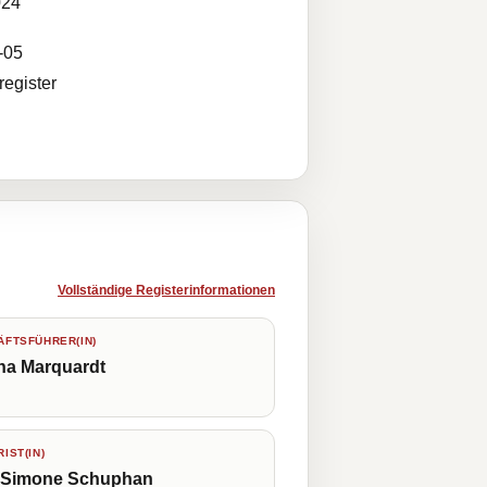
024
-05
egister
Vollständige Registerinformationen
FTSFÜHRER(IN)
ha Marquardt
IST(IN)
 Simone Schuphan