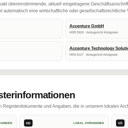
akt übereinstimmende, aktuell eingetragene Geschäftsanschrif
 automatisch eine wirtschaftliche oder gesellschaftsrechtliche
Accenture GmbH
HRB 5920 · Amtsgericht Königstein
Accenture Technology Soluti
HRA 4127 · Amtsgericht Königstein
sterinformationen
ch Registerdokumente und Angaben, die in unserem lokalen Arch
HD
VÖ
HANDEN
LOKAL VORHANDEN