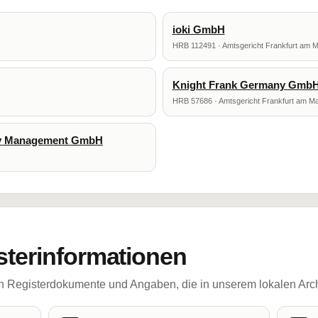
ioki GmbH
HRB 112491 · Amtsgericht Frankfurt am M
Knight Frank Germany Gmb
HRB 57686 · Amtsgericht Frankfurt am Ma
ory Management GmbH
sterinformationen
ch Registerdokumente und Angaben, die in unserem lokalen Arch