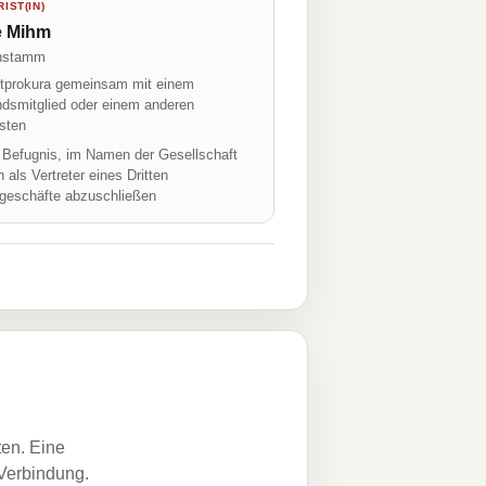
IST(IN)
e Mihm
nstamm
prokura gemeinsam mit einem
ndsmitglied oder einem anderen
isten
r Befugnis, im Namen der Gesellschaft
h als Vertreter eines Dritten
geschäfte abzuschließen
ten. Eine
 Verbindung.