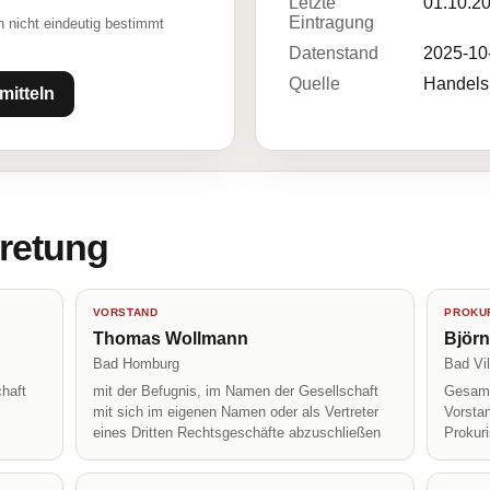
Letzte
01.10.2
Eintragung
 nicht eindeutig bestimmt
Datenstand
2025-10
Quelle
Handelsr
mitteln
tretung
VORSTAND
PROKUR
Thomas Wollmann
Björn
Bad Homburg
Bad Vil
haft
mit der Befugnis, im Namen der Gesellschaft
Gesamt
mit sich im eigenen Namen oder als Vertreter
Vorsta
eines Dritten Rechtsgeschäfte abzuschließen
Prokur