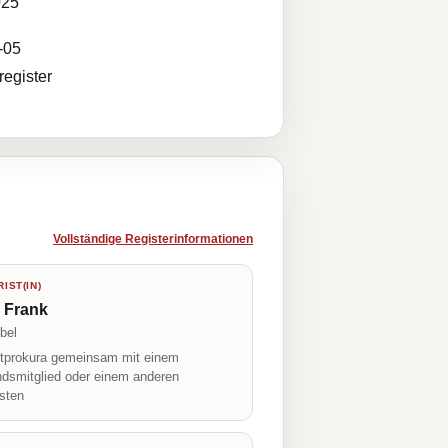
025
-05
egister
Vollständige Registerinformationen
IST(IN)
 Frank
bel
prokura gemeinsam mit einem
ndsmitglied oder einem anderen
isten