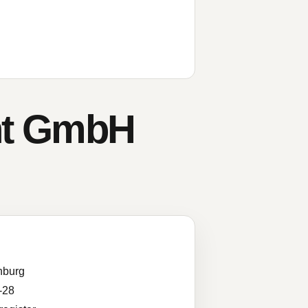
nt GmbH
nburg
-28