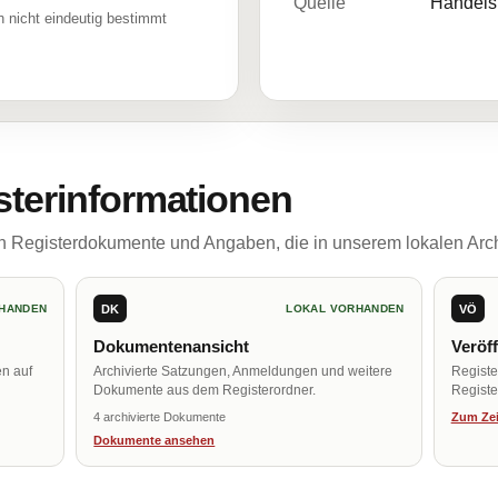
Quelle
Handelsr
 nicht eindeutig bestimmt
sterinformationen
ch Registerdokumente und Angaben, die in unserem lokalen Arch
DK
VÖ
HANDEN
LOKAL VORHANDEN
Dokumentenansicht
Veröf
en auf
Archivierte Satzungen, Anmeldungen und weitere
Regist
Dokumente aus dem Registerordner.
Register
4 archivierte Dokumente
Zum Zei
Dokumente ansehen