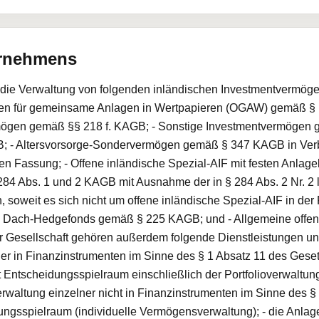
ernehmens
t die Verwaltung von folgenden inländischen Investmentvermögen
n für gemeinsame Anlagen in Wertpapieren (OGAW) gemäß § 1 A
ögen gemäß §§ 218 f. KAGB; - Sonstige Investmentvermögen g
; - Altersvorsorge-Sondervermögen gemäß § 347 KAGB in Verb
nden Fassung; - Offene inländische Spezial-AIF mit festen An
 284 Abs. 1 und 2 KAGB mit Ausnahme der in § 284 Abs. 2 Nr. 2 l
 soweit es sich nicht um offene inländische Spezial-AIF in d
n Dach-Hedgefonds gemäß § 225 KAGB; und - Allgemeine offen
 Gesellschaft gehören außerdem folgende Dienstleistungen un
ner in Finanzinstrumenten im Sinne des § 1 Absatz 11 des Ges
 Entscheidungsspielraum einschließlich der Portfolioverwaltu
Verwaltung einzelner nicht in Finanzinstrumenten im Sinne des 
ungsspielraum (individuelle Vermögensverwaltung); - die Anla