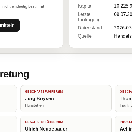
Kapital
10.225.
 nicht eindeutig bestimmt
Letzte
09.07.2
Eintragung
mitteln
Datenstand
2026-07
Quelle
Handelsr
tretung
GESCHÄFTSFÜHRER(IN)
GESCHÄ
Jörg Boysen
Thom
Hünstetten
Frankf
GESCHÄFTSFÜHRER(IN)
PROKUR
Ulrich Neugebauer
Achi