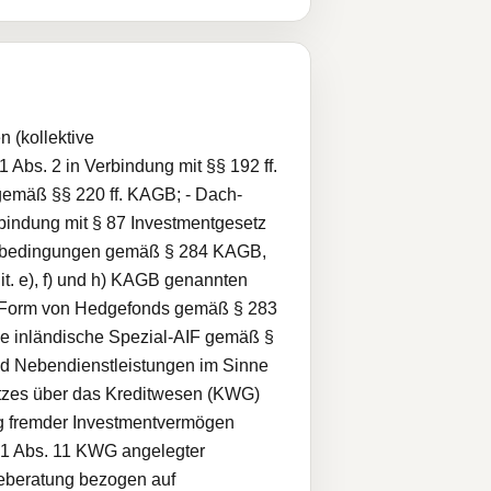
 (kollektive
bs. 2 in Verbindung mit §§ 192 ff.
emäß §§ 220 ff. KAGB; - Dach-
indung mit § 87 Investmentgesetz
lagebedingungen gemäß § 284 KAGB,
it. e), f) und h) KAGB genannten
er Form von Hedgefonds gemäß § 283
e inländische Spezial-AIF gemäß §
d Nebendienstleistungen im Sinne
etzes über das Kreditwesen (KWG)
ng fremder Investmentvermögen
§ 1 Abs. 11 KWG angelegter
geberatung bezogen auf