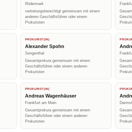
Rödermark
Frankf
vertretungsberechtigt gemeinsam mit einem
Gesamt
anderen Geschäftsführer oder einem
Geschä
Prokuristen
Prokur
PROKURIST(IN)
PROKUR
Alexander Spohn
Andre
Sengenthal
Frankf
Gesamtprokura gemeinsam mit einem
Gesamt
Geschäftsführer oder einem anderen
Geschä
Prokuristen
Prokur
PROKURIST(IN)
PROKUR
Andreas Wagenhäuser
Andr
Frankfurt am Main
Darmst
Gesamtprokura gemeinsam mit einem
Gesamt
Geschäftsführer oder einem anderen
Geschä
Prokuristen
Prokur