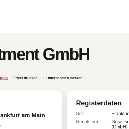
stment GmbH
ngen
Profil drucken
Unternehmen merken
Registerdaten
Sitz
Frankfur
rankfurt am Main
Rechtsform
Gesellsc
r
(GmbH)