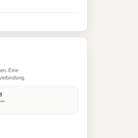
ten. Eine
 Verbindung.
H
ain