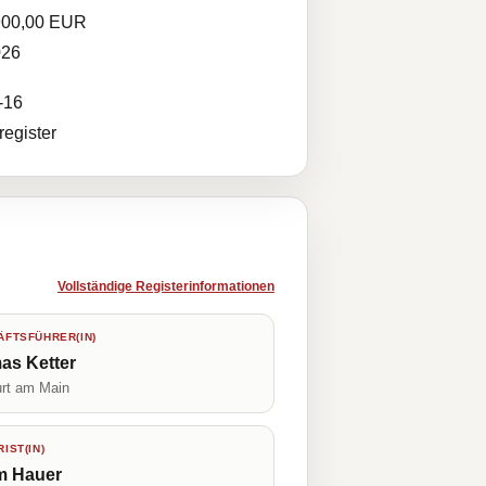
900,00 EUR
026
-16
egister
Vollständige Registerinformationen
FTSFÜHRER(IN)
as Ketter
urt am Main
IST(IN)
m Hauer