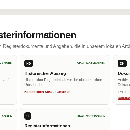
sterinformationen
ch Registerdokumente und Angaben, die in unserem lokalen Arch
HD
DK
HANDEN
LOKAL VORHANDEN
Historischer Auszug
Dokum
en auf
Historischer Registerinhalt vor der elektronischen
Archivi
Umschreibung.
Dokume
Historischen Auszug ansehen
186 arch
Dokume
SI
HANDEN
LOKAL VORHANDEN
Registerinformationen