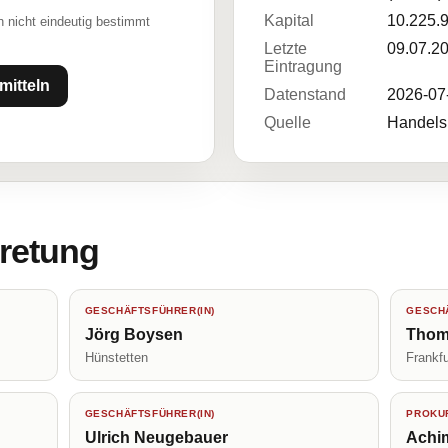
Kapital
10.225.
 nicht eindeutig bestimmt
Letzte
09.07.2
Eintragung
mitteln
Datenstand
2026-07
Quelle
Handelsr
tretung
GESCHÄFTSFÜHRER(IN)
GESCHÄ
Jörg Boysen
Thom
Hünstetten
Frankf
GESCHÄFTSFÜHRER(IN)
PROKUR
Ulrich Neugebauer
Achi