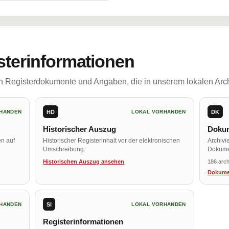
sterinformationen
ch Registerdokumente und Angaben, die in unserem lokalen Arch
HD
DK
HANDEN
LOKAL VORHANDEN
Historischer Auszug
Dokum
en auf
Historischer Registerinhalt vor der elektronischen
Archivi
Umschreibung.
Dokume
Historischen Auszug ansehen
186 arch
Dokume
SI
HANDEN
LOKAL VORHANDEN
Registerinformationen