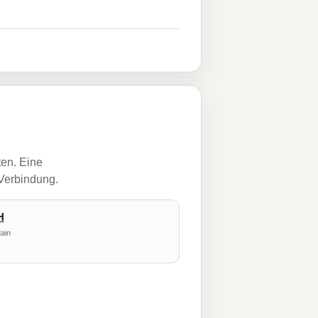
ten. Eine
 Verbindung.
H
ain