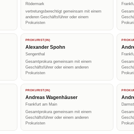
Rödermark
Frankf
vertretungsberechtigt gemeinsam mit einem
Gesamt
anderen Geschäftsführer oder einem
Geschä
Prokuristen
Prokur
PROKURIST(IN)
PROKUR
Alexander Spohn
Andre
Sengenthal
Frankf
Gesamtprokura gemeinsam mit einem
Gesamt
Geschäftsführer oder einem anderen
Geschä
Prokuristen
Prokur
PROKURIST(IN)
PROKUR
Andreas Wagenhäuser
Andr
Frankfurt am Main
Darmst
Gesamtprokura gemeinsam mit einem
Gesamt
Geschäftsführer oder einem anderen
Geschä
Prokuristen
Prokur