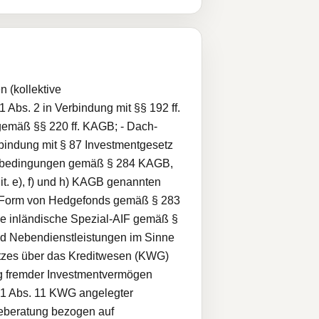
 (kollektive
bs. 2 in Verbindung mit §§ 192 ff.
emäß §§ 220 ff. KAGB; - Dach-
indung mit § 87 Investmentgesetz
lagebedingungen gemäß § 284 KAGB,
it. e), f) und h) KAGB genannten
er Form von Hedgefonds gemäß § 283
e inländische Spezial-AIF gemäß §
d Nebendienstleistungen im Sinne
etzes über das Kreditwesen (KWG)
ng fremder Investmentvermögen
§ 1 Abs. 11 KWG angelegter
geberatung bezogen auf