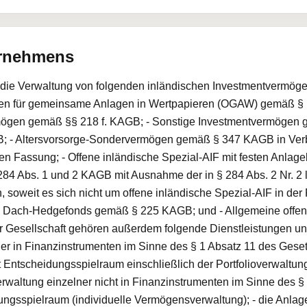
ernehmens
t die Verwaltung von folgenden inländischen Investmentvermögen
n für gemeinsame Anlagen in Wertpapieren (OGAW) gemäß § 1 A
ögen gemäß §§ 218 f. KAGB; - Sonstige Investmentvermögen g
; - Altersvorsorge-Sondervermögen gemäß § 347 KAGB in Verb
nden Fassung; - Offene inländische Spezial-AIF mit festen An
 284 Abs. 1 und 2 KAGB mit Ausnahme der in § 284 Abs. 2 Nr. 2 l
 soweit es sich nicht um offene inländische Spezial-AIF in d
n Dach-Hedgefonds gemäß § 225 KAGB; und - Allgemeine offen
 Gesellschaft gehören außerdem folgende Dienstleistungen un
ner in Finanzinstrumenten im Sinne des § 1 Absatz 11 des Ges
 Entscheidungsspielraum einschließlich der Portfolioverwaltu
Verwaltung einzelner nicht in Finanzinstrumenten im Sinne des 
ungsspielraum (individuelle Vermögensverwaltung); - die Anla