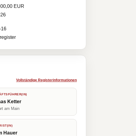
900,00 EUR
026
-16
egister
Vollständige Registerinformationen
FTSFÜHRER(IN)
as Ketter
urt am Main
IST(IN)
m Hauer