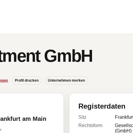
stment GmbH
ngen
Profil drucken
Unternehmen merken
Registerdaten
Sitz
Frankfur
rankfurt am Main
Rechtsform
Gesellsc
r
(GmbH)