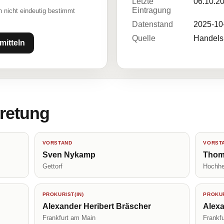
Letzte
06.10.2
Eintragung
 nicht eindeutig bestimmt
Datenstand
2025-10
Quelle
Handelsr
mitteln
tretung
VORSTAND
VORST
Sven Nykamp
Thom
Gettorf
Hochhe
PROKURIST(IN)
PROKUR
Alexander Heribert Bräscher
Alex
Frankfurt am Main
Frankf