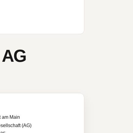
d AG
t am Main
sellschaft (AG)