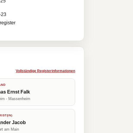
025
-23
egister
Vollständige Registerinformationen
AND
as Ernst Falk
im - Massenheim
IST(IN)
ander Jacob
urt am Main