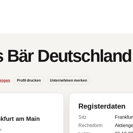
s Bär Deutschlan
ungen
Profil drucken
Unternehmen merken
Registerdaten
Sitz
Frankfur
nkfurt am Main
Rechtsform
Aktienge
r