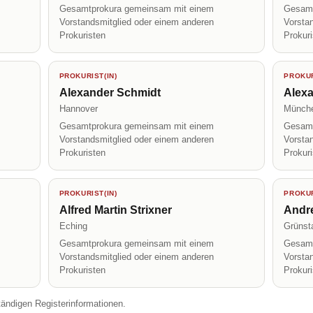
Gesamtprokura gemeinsam mit einem
Gesamt
Vorstandsmitglied oder einem anderen
Vorsta
Prokuristen
Prokur
PROKURIST(IN)
PROKUR
Alexander Schmidt
Alex
Hannover
Münch
Gesamtprokura gemeinsam mit einem
Gesamt
Vorstandsmitglied oder einem anderen
Vorsta
Prokuristen
Prokur
PROKURIST(IN)
PROKUR
Alfred Martin Strixner
Andre
Eching
Grünst
Gesamtprokura gemeinsam mit einem
Gesamt
Vorstandsmitglied oder einem anderen
Vorsta
Prokuristen
Prokur
tändigen Registerinformationen.