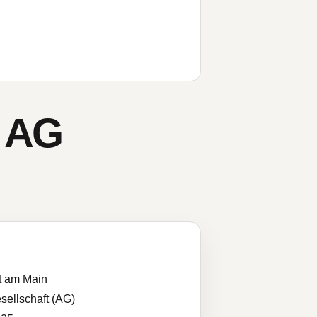
d AG
t am Main
sellschaft (AG)