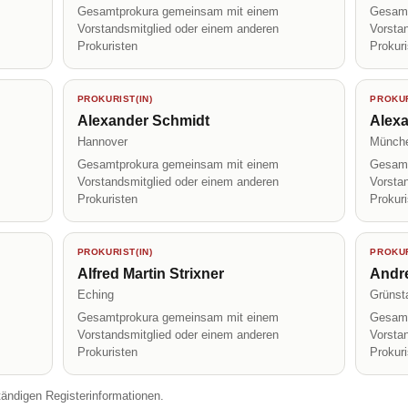
Gesamtprokura gemeinsam mit einem
Gesamt
Vorstandsmitglied oder einem anderen
Vorsta
Prokuristen
Prokur
PROKURIST(IN)
PROKUR
Alexander Schmidt
Alex
Hannover
Münch
Gesamtprokura gemeinsam mit einem
Gesamt
Vorstandsmitglied oder einem anderen
Vorsta
Prokuristen
Prokur
PROKURIST(IN)
PROKUR
Alfred Martin Strixner
Andre
Eching
Grünst
Gesamtprokura gemeinsam mit einem
Gesamt
Vorstandsmitglied oder einem anderen
Vorsta
Prokuristen
Prokur
tändigen Registerinformationen.