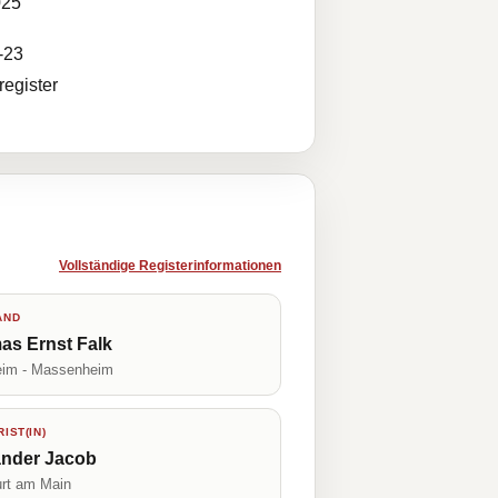
025
-23
egister
Vollständige Registerinformationen
AND
as Ernst Falk
im - Massenheim
IST(IN)
ander Jacob
urt am Main