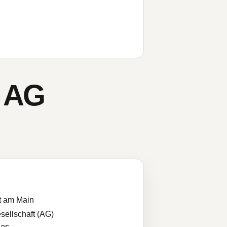
d AG
t am Main
sellschaft (AG)