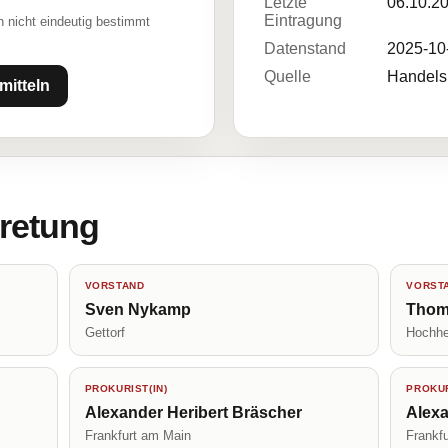
Letzte
06.10.2
Eintragung
 nicht eindeutig bestimmt
Datenstand
2025-10
Quelle
Handelsr
mitteln
tretung
VORSTAND
VORST
Sven Nykamp
Thom
Gettorf
Hochhe
PROKURIST(IN)
PROKUR
Alexander Heribert Bräscher
Alex
Frankfurt am Main
Frankf