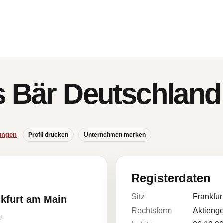
s Bär Deutschlan
ungen
Profil drucken
Unternehmen merken
Registerdaten
Sitz
Frankfur
nkfurt am Main
Rechtsform
Aktienge
r