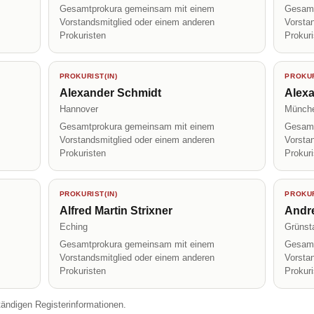
Gesamtprokura gemeinsam mit einem
Gesamt
Vorstandsmitglied oder einem anderen
Vorsta
Prokuristen
Prokur
PROKURIST(IN)
PROKUR
Alexander Schmidt
Alex
Hannover
Münch
Gesamtprokura gemeinsam mit einem
Gesamt
Vorstandsmitglied oder einem anderen
Vorsta
Prokuristen
Prokur
PROKURIST(IN)
PROKUR
Alfred Martin Strixner
Andre
Eching
Grünst
Gesamtprokura gemeinsam mit einem
Gesamt
Vorstandsmitglied oder einem anderen
Vorsta
Prokuristen
Prokur
tändigen Registerinformationen.