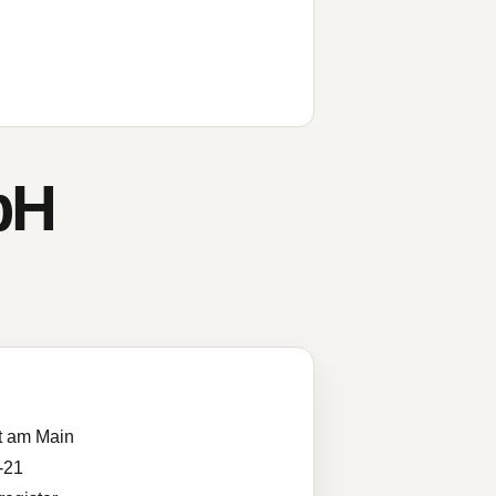
bH
t am Main
-21