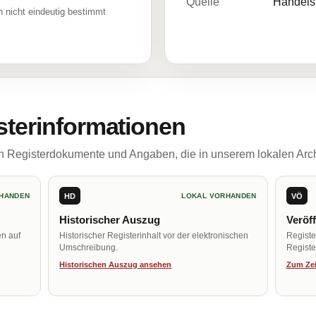
Quelle
Handelsr
 nicht eindeutig bestimmt
sterinformationen
ch Registerdokumente und Angaben, die in unserem lokalen Arch
HD
VÖ
HANDEN
LOKAL VORHANDEN
Historischer Auszug
Veröf
en auf
Historischer Registerinhalt vor der elektronischen
Regist
Umschreibung.
Register
Historischen Auszug ansehen
Zum Zei