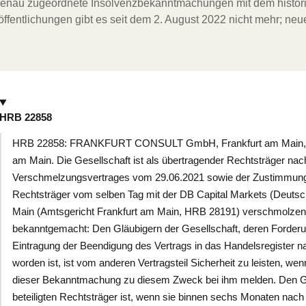
ergenau zugeordnete Insolvenzbekanntmachungen mit dem histori
ffentlichungen gibt es seit dem 2. August 2022 nicht mehr; ne
HRB 22858
HRB 22858: FRANKFURT CONSULT GmbH, Frankfurt am Main, We
am Main. Die Gesellschaft ist als übertragender Rechtsträger n
Verschmelzungsvertrages vom 29.06.2021 sowie der Zustimmungs
Rechtsträger vom selben Tag mit der DB Capital Markets (Deutsc
Main (Amtsgericht Frankfurt am Main, HRB 28191) verschmolzen. 
bekanntgemacht: Den Gläubigern der Gesellschaft, deren Forderu
Eintragung der Beendigung des Vertrags in das Handelsregister
worden ist, ist vom anderen Vertragsteil Sicherheit zu leisten, w
dieser Bekanntmachung zu diesem Zweck bei ihm melden. Den G
beteiligten Rechtsträger ist, wenn sie binnen sechs Monaten nac