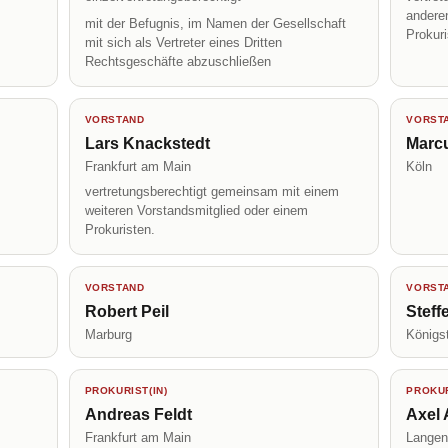
andere
mit der Befugnis, im Namen der Gesellschaft
Prokur
mit sich als Vertreter eines Dritten
Rechtsgeschäfte abzuschließen
VORSTAND
VORST
Lars Knackstedt
Marc
Frankfurt am Main
Köln
vertretungsberechtigt gemeinsam mit einem
weiteren Vorstandsmitglied oder einem
Prokuristen.
VORSTAND
VORST
Robert Peil
Steff
Marburg
Königs
PROKURIST(IN)
PROKUR
Andreas Feldt
Axel
Frankfurt am Main
Langen