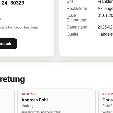
Sitz
Frankfur
 24, 60329
Rechtsform
Aktienge
Letzte
31.01.2
r
Eintragung
Datenstand
2025-02
 nicht eindeutig bestimmt
Quelle
Handelsr
mitteln
tretung
VORSTAND
VORST
Andreas Pohl
Chris
Marburg
Frankf
einzelvertretungsberechtigt
vertre