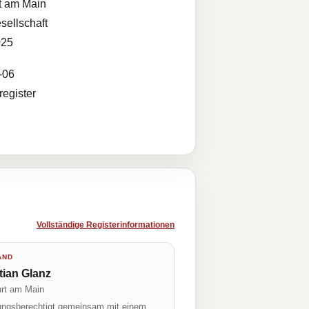
t am Main
sellschaft
025
-06
egister
Vollständige Registerinformationen
AND
tian Glanz
urt am Main
tungsberechtigt gemeinsam mit einem