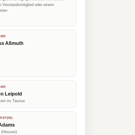
n Vorstandsmitglied oder einem
isten
AND
us Aßmuth
AND
en Leipold
tein im Taunus
IST(IN)
 Adams
 (Hessen)