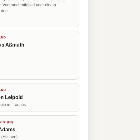
n Vorstandsmitglied oder einem
isten
AND
us Aßmuth
AND
en Leipold
tein im Taunus
IST(IN)
 Adams
 (Hessen)