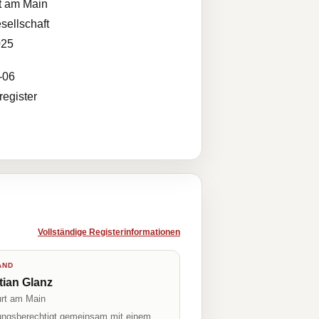
t am Main
sellschaft
025
-06
egister
Vollständige Registerinformationen
AND
tian Glanz
urt am Main
tungsberechtigt gemeinsam mit einem