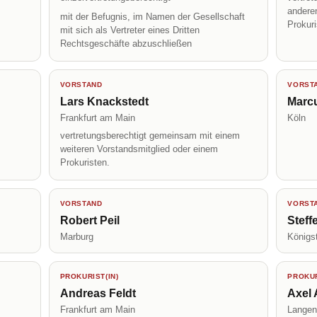
andere
mit der Befugnis, im Namen der Gesellschaft
Prokur
mit sich als Vertreter eines Dritten
Rechtsgeschäfte abzuschließen
VORSTAND
VORST
Lars Knackstedt
Marc
Frankfurt am Main
Köln
vertretungsberechtigt gemeinsam mit einem
weiteren Vorstandsmitglied oder einem
Prokuristen.
VORSTAND
VORST
Robert Peil
Steff
Marburg
Königs
PROKURIST(IN)
PROKUR
Andreas Feldt
Axel
Frankfurt am Main
Langen