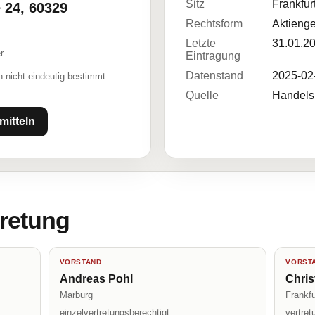
Sitz
Frankfur
 24, 60329
Rechtsform
Aktienge
Letzte
31.01.2
r
Eintragung
Datenstand
2025-02
 nicht eindeutig bestimmt
Quelle
Handelsr
mitteln
tretung
VORSTAND
VORST
Andreas Pohl
Chris
Marburg
Frankf
einzelvertretungsberechtigt
vertre