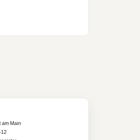
t am Main
-12