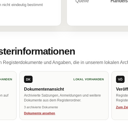
Quelle
Handelsr
 nicht eindeutig bestimmt
sterinformationen
ch Registerdokumente und Angaben, die in unserem lokalen Arch
DK
VÖ
HANDEN
LOKAL VORHANDEN
Dokumentenansicht
Veröf
en auf
Archivierte Satzungen, Anmeldungen und weitere
Regist
Dokumente aus dem Registerordner.
Register
3 archivierte Dokumente
Zum Zei
Dokumente ansehen