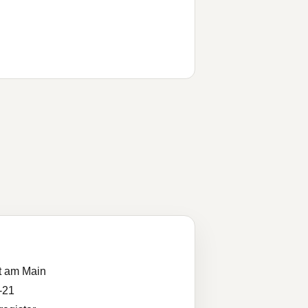
t am Main
-21