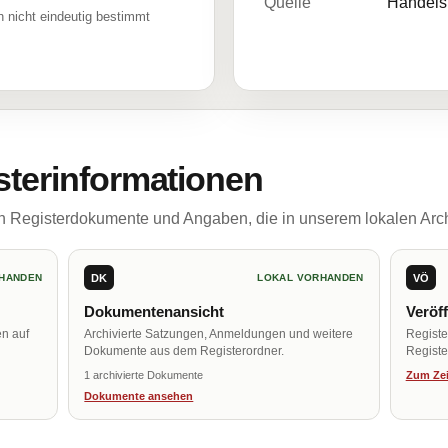
Quelle
Handelsr
 nicht eindeutig bestimmt
sterinformationen
ch Registerdokumente und Angaben, die in unserem lokalen Arch
DK
VÖ
HANDEN
LOKAL VORHANDEN
Dokumentenansicht
Veröf
en auf
Archivierte Satzungen, Anmeldungen und weitere
Regist
Dokumente aus dem Registerordner.
Register
1 archivierte Dokumente
Zum Zei
Dokumente ansehen