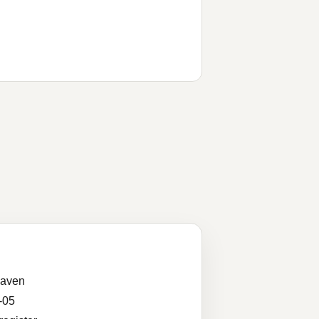
aven
-05