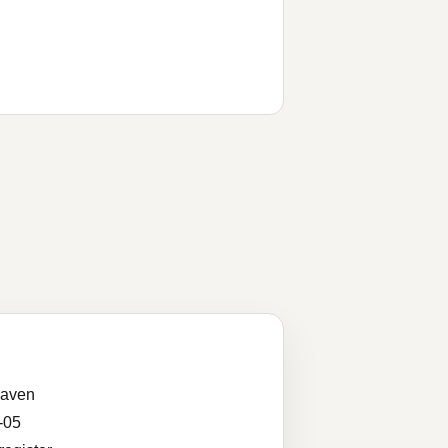
aven
-05