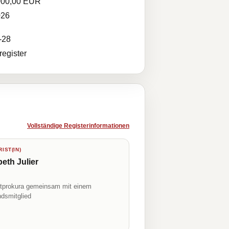
000,00 EUR
026
-28
egister
Vollständige Registerinformationen
IST(IN)
beth Julier
prokura gemeinsam mit einem
ndsmitglied