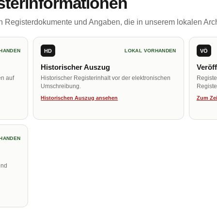
sterinformationen
ch Registerdokumente und Angaben, die in unserem lokalen Arch
HD
VÖ
HANDEN
LOKAL VORHANDEN
Historischer Auszug
Veröf
en auf
Historischer Registerinhalt vor der elektronischen
Regist
Umschreibung.
Register
Historischen Auszug ansehen
Zum Zei
HANDEN
und