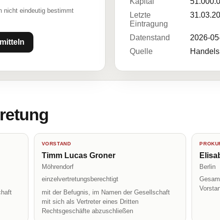
Kapital
51.000.
 nicht eindeutig bestimmt
Letzte
31.03.2
Eintragung
Datenstand
2026-05
mitteln
Quelle
Handelsr
tretung
VORSTAND
PROKUR
Timm Lucas Groner
Elisa
Möhrendorf
Berlin
einzelvertretungsberechtigt
Gesamt
Vorsta
haft
mit der Befugnis, im Namen der Gesellschaft
mit sich als Vertreter eines Dritten
Rechtsgeschäfte abzuschließen