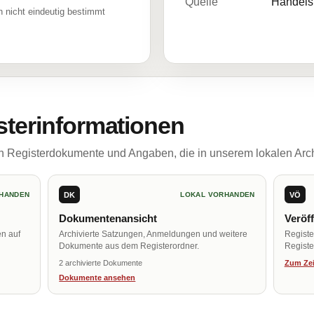
Quelle
Handelsr
 nicht eindeutig bestimmt
sterinformationen
ch Registerdokumente und Angaben, die in unserem lokalen Arch
DK
VÖ
HANDEN
LOKAL VORHANDEN
Dokumentenansicht
Veröf
en auf
Archivierte Satzungen, Anmeldungen und weitere
Regist
Dokumente aus dem Registerordner.
Register
2 archivierte Dokumente
Zum Zei
Dokumente ansehen