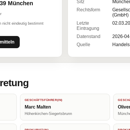
Sitz
Münche
1539 München
Rechtsform
Gesellsc
r
(GmbH)
Letzte
02.03.2
 nicht eindeutig bestimmt
Eintragung
Datenstand
2026-04
mitteln
Quelle
Handelsr
tretung
GESCHÄFTSFÜHRER(IN)
GESCHÄ
Marc Malten
Olive
Höhenkirchen-Siegertsbrunn
Münch
PROKURIST(IN)
PROKUR