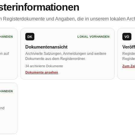
sterinformationen
ch Registerdokumente und Angaben, die in unserem lokalen Arch
DK
VÖ
HANDEN
LOKAL VORHANDEN
Dokumentenansicht
Veröf
en auf
Archivierte Satzungen, Anmeldungen und weitere
Regist
Dokumente aus dem Registerordner.
Register
34 archivierte Dokumente
Zum Zei
Dokumente ansehen
HANDEN
und