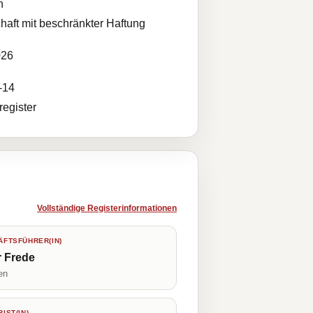
n
haft mit beschränkter Haftung
026
-14
egister
Vollständige Registerinformationen
FTSFÜHRER(IN)
r Frede
en
IST(IN)