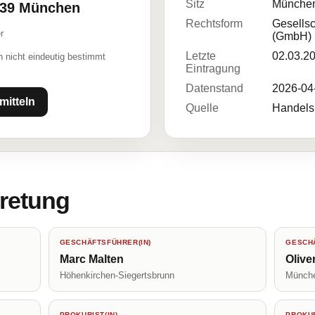
Sitz
Münche
1539 München
Rechtsform
Gesellsc
r
(GmbH)
Letzte
02.03.2
 nicht eindeutig bestimmt
Eintragung
Datenstand
2026-04
mitteln
Quelle
Handelsr
tretung
GESCHÄFTSFÜHRER(IN)
GESCHÄ
Marc Malten
Olive
Höhenkirchen-Siegertsbrunn
Münch
PROKURIST(IN)
PROKUR