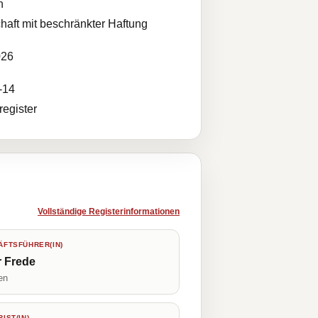
n
haft mit beschränkter Haftung
026
-14
egister
Vollständige Registerinformationen
FTSFÜHRER(IN)
r Frede
en
IST(IN)