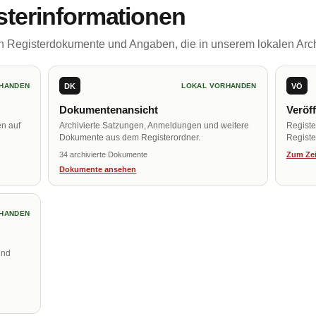
sterinformationen
ch Registerdokumente und Angaben, die in unserem lokalen Arch
DK
VÖ
HANDEN
LOKAL VORHANDEN
Dokumentenansicht
Veröf
en auf
Archivierte Satzungen, Anmeldungen und weitere
Regist
Dokumente aus dem Registerordner.
Register
34 archivierte Dokumente
Zum Zei
Dokumente ansehen
HANDEN
und