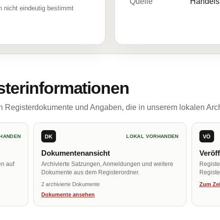
Quelle
Handelsr
 nicht eindeutig bestimmt
sterinformationen
ch Registerdokumente und Angaben, die in unserem lokalen Arch
DK
VÖ
HANDEN
LOKAL VORHANDEN
Dokumentenansicht
Veröf
en auf
Archivierte Satzungen, Anmeldungen und weitere
Regist
Dokumente aus dem Registerordner.
Register
2 archivierte Dokumente
Zum Zei
Dokumente ansehen