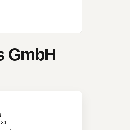
es GmbH
g
-24