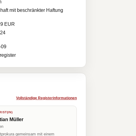
n
haft mit beschränkter Haftung
19 EUR
024
-09
egister
Vollständige Registerinformationen
IST(IN)
tian Müller
en
prokura gemeinsam mit einem