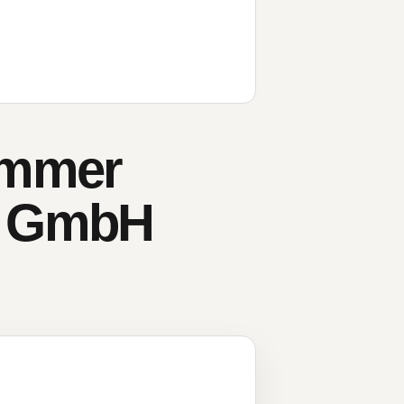
ammer
e GmbH