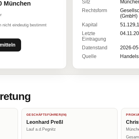
Sitz
Münche
30 München
Rechtsform
Gesellsc
r
(GmbH)
Kapital
51.129,
 nicht eindeutig bestimmt
Letzte
04.11.2
Eintragung
mitteln
Datenstand
2026-05
Quelle
Handelsr
tretung
GESCHÄFTSFÜHRER(IN)
PROKUR
Leonhard Preßl
Chris
Lauf a.d.Pegnitz
Münch
Gesamt