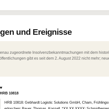
en und Ereignisse
ergenau zugeordnete Insolvenzbekanntmachungen mit dem histori
ffentlichungen gibt es seit dem 2. August 2022 nicht mehr; ne
HRB 10818
HRB 10818: Gebhardt Logistic Solutions GmbH, Cham, Frühlings
erloschen: Bauer, Thomas, Konzell, *XX.XX.XXXX; Schmidberge