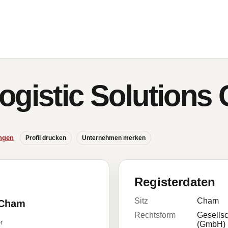
ogistic Solution
ngen
Profil drucken
Unternehmen merken
Registerdaten
Sitz
Cham
 Cham
Rechtsform
Gesellsc
r
(GmbH)