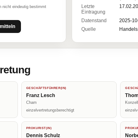
Letzte
17.02.2
 nicht eindeutig bestimmt
Eintragung
Datenstand
2025-10
mitteln
Quelle
Handelsr
tretung
GESCHÄFTSFÜHRER(IN)
GESCHÄ
Franz Lesch
Thom
Cham
Konzel
einzelvertretungsberechtigt
einzelv
PROKURIST(IN)
PROKUR
Dennis Schulz
Norbe