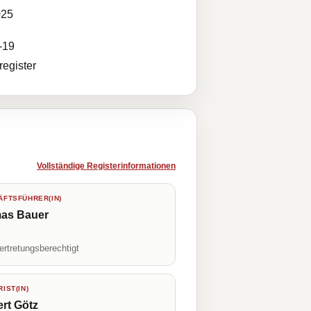
025
-19
egister
Vollständige Registerinformationen
FTSFÜHRER(IN)
as Bauer
l
ertretungsberechtigt
IST(IN)
rt Götz