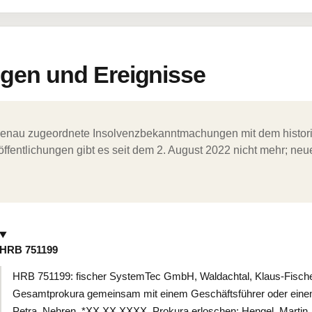
en und Ereignisse
ergenau zugeordnete Insolvenzbekanntmachungen mit dem histori
ffentlichungen gibt es seit dem 2. August 2022 nicht mehr; ne
HRB 751199
HRB 751199: fischer SystemTec GmbH, Waldachtal, Klaus-Fischer
Gesamtprokura gemeinsam mit einem Geschäftsführer oder einem 
Petra, Nehren, *XX.XX.XXXX. Prokura erloschen: Hengel, Marti