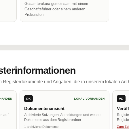
Gesamtprokura gemeinsam mit einem
Geschäftsführer oder einem anderen
Prokuristen
sterinformationen
ch Registerdokumente und Angaben, die in unserem lokalen Arch
DK
VÖ
HANDEN
LOKAL VORHANDEN
Dokumentenansicht
Veröf
en auf
Archivierte Satzungen, Anmeldungen und weitere
Regist
Dokumente aus dem Registerordner.
Register
1 archivierte Dokumente
Zum Zei