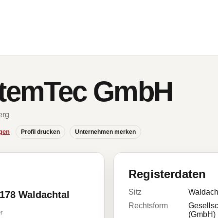
ystemTec GmbH
erg
gen
Profil drucken
Unternehmen merken
Registerdaten
Sitz
Waldach
2178 Waldachtal
Rechtsform
Gesellsc
r
(GmbH)