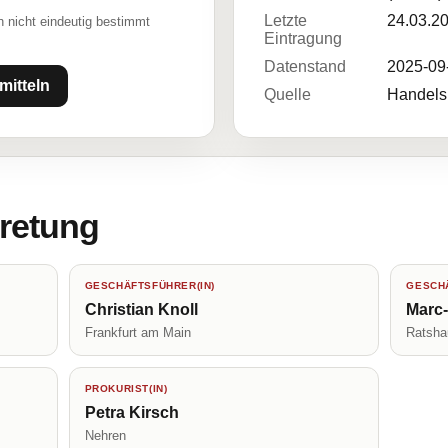
Letzte
24.03.2
 nicht eindeutig bestimmt
Eintragung
Datenstand
2025-09
mitteln
Quelle
Handelsr
tretung
GESCHÄFTSFÜHRER(IN)
GESCHÄ
Christian Knoll
Marc
Frankfurt am Main
Ratsha
PROKURIST(IN)
Petra Kirsch
Nehren