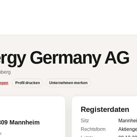
ergy Germany AG
mberg
ngen
Profil drucken
Unternehmen merken
Registerdaten
Sitz
Mannhe
8309 Mannheim
Rechtsform
Aktienge
r