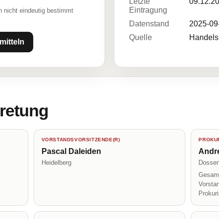
Letzte
09.12.2
Eintragung
 nicht eindeutig bestimmt
Datenstand
2025-09
Quelle
Handelsr
mitteln
tretung
VORSTANDSVORSITZENDE(R)
PROKUR
Pascal Daleiden
Andr
Heidelberg
Dosse
Gesamt
Vorsta
Prokur