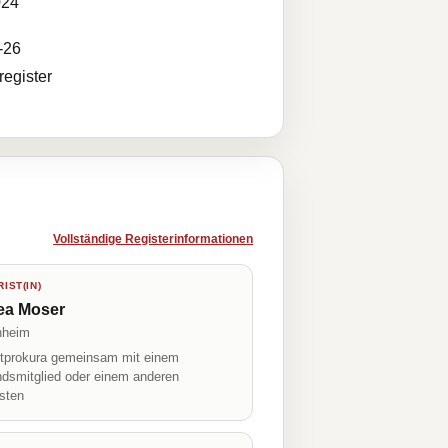
024
-26
egister
Vollständige Registerinformationen
IST(IN)
ea Moser
nheim
prokura gemeinsam mit einem
ndsmitglied oder einem anderen
isten