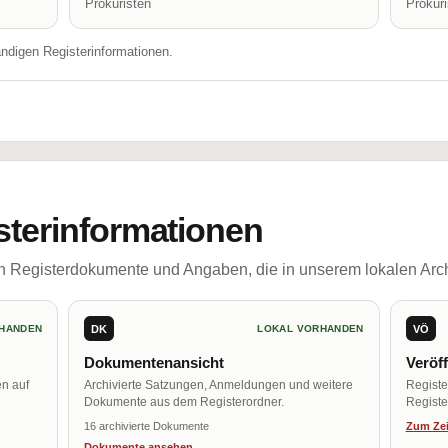
Prokuristen
Prokur
ändigen Registerinformationen.
sterinformationen
ch Registerdokumente und Angaben, die in unserem lokalen Arch
DK
VÖ
HANDEN
LOKAL VORHANDEN
Dokumentenansicht
Veröf
en auf
Archivierte Satzungen, Anmeldungen und weitere
Regist
Dokumente aus dem Registerordner.
Register
16 archivierte Dokumente
Zum Zei
Dokumente ansehen