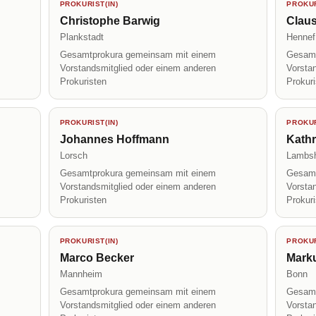
PROKURIST(IN)
PROKUR
Christophe Barwig
Claus
Plankstadt
Hennef
Gesamtprokura gemeinsam mit einem
Gesamt
Vorstandsmitglied oder einem anderen
Vorsta
Prokuristen
Prokur
PROKURIST(IN)
PROKUR
Johannes Hoffmann
Kath
Lorsch
Lambs
Gesamtprokura gemeinsam mit einem
Gesamt
Vorstandsmitglied oder einem anderen
Vorsta
Prokuristen
Prokur
PROKURIST(IN)
PROKUR
Marco Becker
Mark
Mannheim
Bonn
Gesamtprokura gemeinsam mit einem
Gesamt
Vorstandsmitglied oder einem anderen
Vorsta