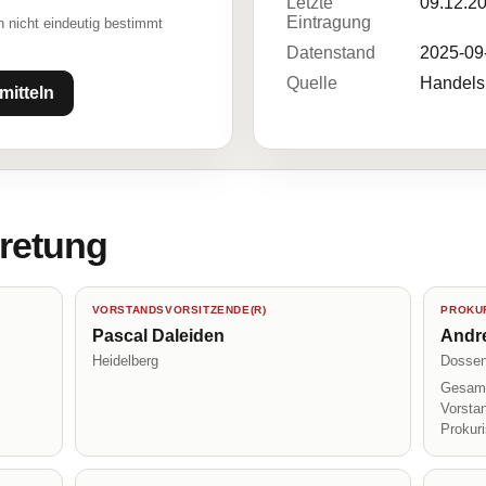
Letzte
09.12.2
Eintragung
 nicht eindeutig bestimmt
Datenstand
2025-09
Quelle
Handelsr
mitteln
tretung
VORSTANDSVORSITZENDE(R)
PROKUR
Pascal Daleiden
Andr
Heidelberg
Dosse
Gesamt
Vorsta
Prokur