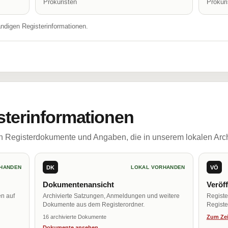
Prokuristen
Prokur
ändigen Registerinformationen.
sterinformationen
ch Registerdokumente und Angaben, die in unserem lokalen Arch
DK
VÖ
HANDEN
LOKAL VORHANDEN
Dokumentenansicht
Veröf
en auf
Archivierte Satzungen, Anmeldungen und weitere
Regist
Dokumente aus dem Registerordner.
Register
16 archivierte Dokumente
Zum Zei
Dokumente ansehen