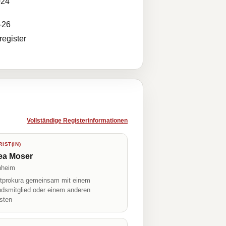
024
-26
egister
Vollständige Registerinformationen
IST(IN)
ea Moser
nheim
prokura gemeinsam mit einem
ndsmitglied oder einem anderen
isten