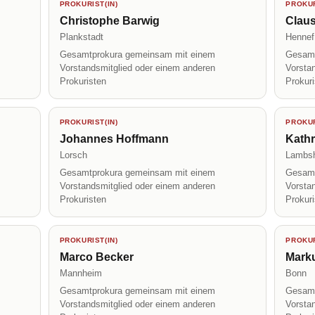
PROKURIST(IN)
PROKUR
Christophe Barwig
Claus
Plankstadt
Hennef
Gesamtprokura gemeinsam mit einem
Gesamt
Vorstandsmitglied oder einem anderen
Vorsta
Prokuristen
Prokur
PROKURIST(IN)
PROKUR
Johannes Hoffmann
Kath
Lorsch
Lambs
Gesamtprokura gemeinsam mit einem
Gesamt
Vorstandsmitglied oder einem anderen
Vorsta
Prokuristen
Prokur
PROKURIST(IN)
PROKUR
Marco Becker
Mark
Mannheim
Bonn
Gesamtprokura gemeinsam mit einem
Gesamt
Vorstandsmitglied oder einem anderen
Vorsta