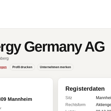
ergy Germany AG
mberg
ngen
Profil drucken
Unternehmen merken
Registerdaten
Sitz
Mannhe
8309 Mannheim
Rechtsform
Aktienge
r