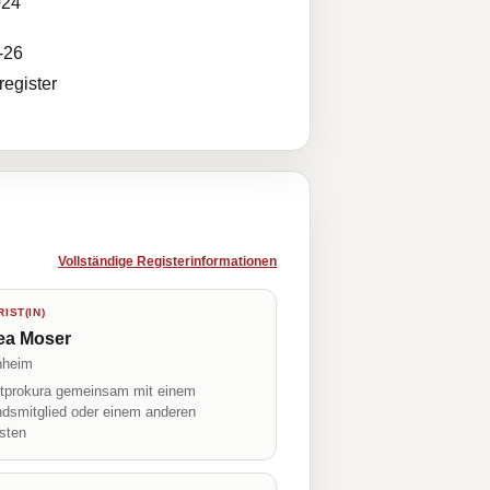
024
-26
egister
Vollständige Registerinformationen
IST(IN)
ea Moser
nheim
prokura gemeinsam mit einem
ndsmitglied oder einem anderen
isten