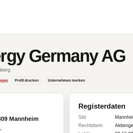
ergy Germany AG
mberg
ngen
Profil drucken
Unternehmen merken
Registerdaten
Sitz
Mannhe
8309 Mannheim
Rechtsform
Aktienge
r