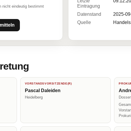
Letzte
09.12.2
Eintragung
 nicht eindeutig bestimmt
Datenstand
2025-09
Quelle
Handelsr
mitteln
tretung
VORSTANDSVORSITZENDE(R)
PROKUR
Pascal Daleiden
Andr
Heidelberg
Dosse
Gesamt
Vorsta
Prokur