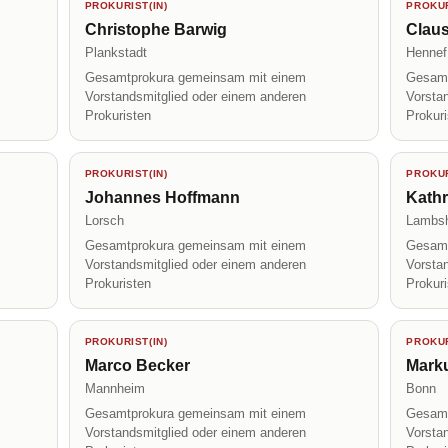
PROKURIST(IN)
PROKUR
Christophe Barwig
Claus
Plankstadt
Hennef
Gesamtprokura gemeinsam mit einem
Gesamt
Vorstandsmitglied oder einem anderen
Vorsta
Prokuristen
Prokur
PROKURIST(IN)
PROKUR
Johannes Hoffmann
Kath
Lorsch
Lambs
Gesamtprokura gemeinsam mit einem
Gesamt
Vorstandsmitglied oder einem anderen
Vorsta
Prokuristen
Prokur
PROKURIST(IN)
PROKUR
Marco Becker
Mark
Mannheim
Bonn
Gesamtprokura gemeinsam mit einem
Gesamt
Vorstandsmitglied oder einem anderen
Vorsta