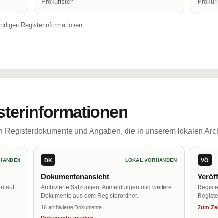
Prokuristen
Prokur
ändigen Registerinformationen.
sterinformationen
ch Registerdokumente und Angaben, die in unserem lokalen Arch
DK
VÖ
HANDEN
LOKAL VORHANDEN
Dokumentenansicht
Veröf
en auf
Archivierte Satzungen, Anmeldungen und weitere
Regist
Dokumente aus dem Registerordner.
Register
16 archivierte Dokumente
Zum Zei
Dokumente ansehen