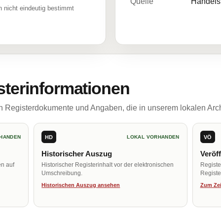
Quelle
Handelsr
 nicht eindeutig bestimmt
sterinformationen
ch Registerdokumente und Angaben, die in unserem lokalen Arch
HD
VÖ
HANDEN
LOKAL VORHANDEN
Historischer Auszug
Veröf
en auf
Historischer Registerinhalt vor der elektronischen
Regist
Umschreibung.
Register
Historischen Auszug ansehen
Zum Zei