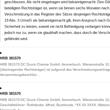
geschlossen. Als nicht eingetragen wird bekanntgemacht: Den Gl
beteiligten Rechtsträger ist, wenn sie binnen sechs Monaten nac
Verschmelzung in das Register des Sitzes desjenigen Rechtsträge
19 Abs. 3 UmwG als bekanntgemacht gilt, ihren Anspruch nach Gr
Sicherheit zu leisten, soweit sie nicht Befriedigung verlangen kö
jedoch nur zu, wenn sie glaubhaft machen, dass durch die Versch
gefährdet wird.
HRB 381570
HRB 381570:DC Druck-Chemie GmbH, Ammerbuch, Wiesenstraße 10, 
(übertragender Rechtsträger) ist aufgrund des Verschmelzungsvertra
Versammlungsbeschlüs…
HRB 381570
HRB 381570:DC Druck-Chemie GmbH, Ammerbuch, Wiesenstraße 10, 7
Geschäftsführer: Rothländer, Alfred, Buxtehude, *XX.XX.XXXX; Watson, 
Königreich, *…