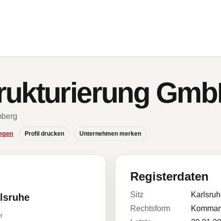
rukturierung Gmb
mberg
ngen
Profil drucken
Unternehmen merken
Registerdaten
Sitz
Karlsru
rlsruhe
Rechtsform
Kommand
r