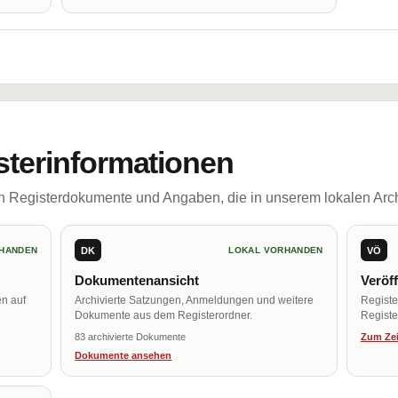
sterinformationen
ch Registerdokumente und Angaben, die in unserem lokalen Arch
DK
VÖ
HANDEN
LOKAL VORHANDEN
Dokumentenansicht
Veröf
en auf
Archivierte Satzungen, Anmeldungen und weitere
Regist
Dokumente aus dem Registerordner.
Register
83 archivierte Dokumente
Zum Zei
Dokumente ansehen