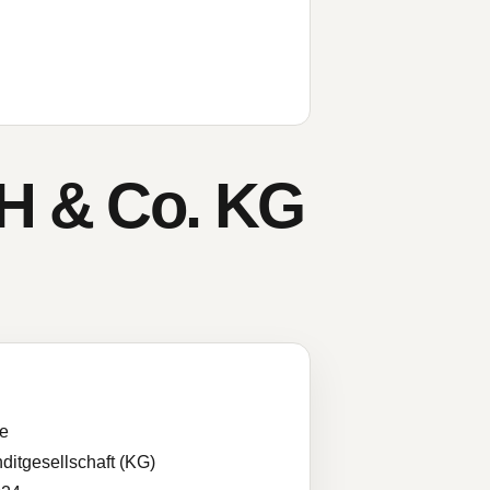
H & Co. KG
he
itgesellschaft (KG)