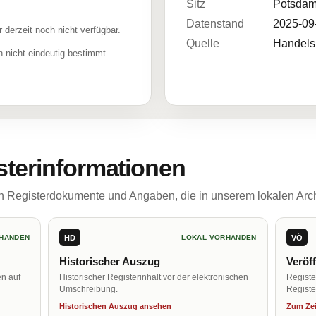
Sitz
Potsdam
Datenstand
2025-09
r derzeit noch nicht verfügbar.
Quelle
Handelsr
 nicht eindeutig bestimmt
sterinformationen
ch Registerdokumente und Angaben, die in unserem lokalen Arch
HD
VÖ
HANDEN
LOKAL VORHANDEN
Historischer Auszug
Veröf
en auf
Historischer Registerinhalt vor der elektronischen
Regist
Umschreibung.
Register
Historischen Auszug ansehen
Zum Zei