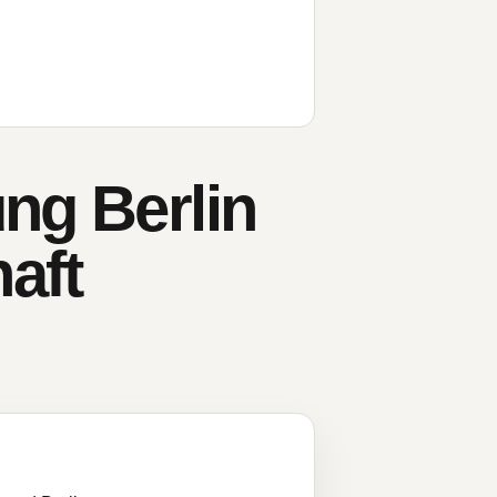
ng Berlin
aft