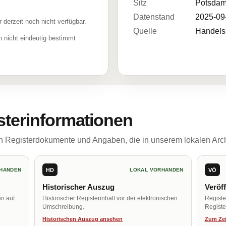
Sitz
Potsdam
Datenstand
2025-09
r derzeit noch nicht verfügbar.
Quelle
Handelsr
 nicht eindeutig bestimmt
sterinformationen
ch Registerdokumente und Angaben, die in unserem lokalen Arch
HD
VÖ
HANDEN
LOKAL VORHANDEN
Historischer Auszug
Veröf
en auf
Historischer Registerinhalt vor der elektronischen
Regist
Umschreibung.
Register
Historischen Auszug ansehen
Zum Zei