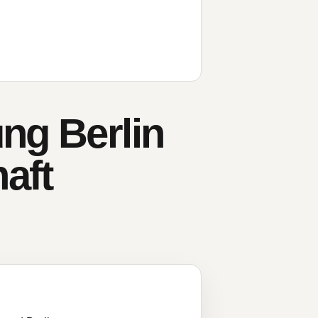
ng Berlin
aft