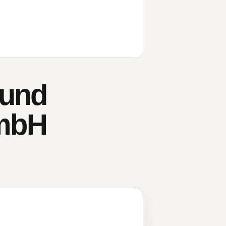
 und
 mbH