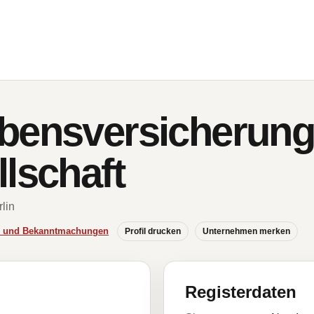
bensversicherun
lschaft
rlin
se und Bekanntmachungen
Profil drucken
Unternehmen merken
Registerdaten