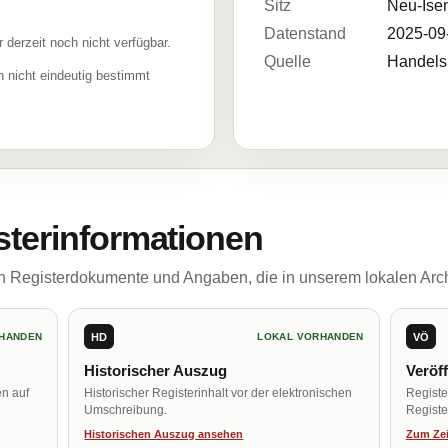
Sitz
Neu-Ise
Datenstand
2025-09
r derzeit noch nicht verfügbar.
Quelle
Handelsr
 nicht eindeutig bestimmt
sterinformationen
ch Registerdokumente und Angaben, die in unserem lokalen Arch
HD
VÖ
HANDEN
LOKAL VORHANDEN
Historischer Auszug
Veröf
en auf
Historischer Registerinhalt vor der elektronischen
Regist
Umschreibung.
Register
Historischen Auszug ansehen
Zum Zei