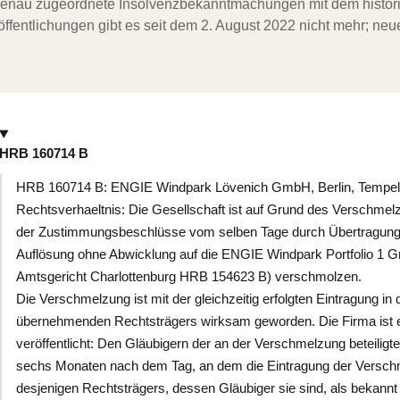
ergenau zugeordnete Insolvenzbekanntmachungen mit dem histori
ffentlichungen gibt es seit dem 2. August 2022 nicht mehr; ne
HRB 160714 B
HRB 160714 B: ENGIE Windpark Lövenich GmbH, Berlin, Tempelh
Rechtsverhaeltnis: Die Gesellschaft ist auf Grund des Verschme
der Zustimmungsbeschlüsse vom selben Tage durch Übertragung
Auflösung ohne Abwicklung auf die ENGIE Windpark Portfolio 1 Gm
Amtsgericht Charlottenburg HRB 154623 B) verschmolzen.
Die Verschmelzung ist mit der gleichzeitig erfolgten Eintragung in
übernehmenden Rechtsträgers wirksam geworden. Die Firma ist er
veröffentlicht: Den Gläubigern der an der Verschmelzung beteiligt
sechs Monaten nach dem Tag, an dem die Eintragung der Verschm
desjenigen Rechtsträgers, dessen Gläubiger sie sind, als bekannt