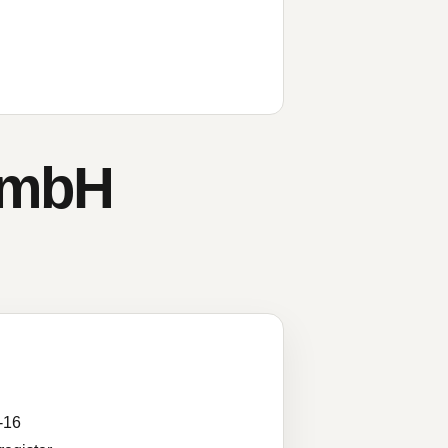
GmbH
-16