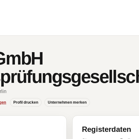
GmbH
sprüfungsgesellsc
rlin
gen
Profil drucken
Unternehmen merken
Registerdaten