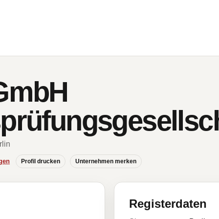
GmbH
sprüfungsgesellsc
rlin
gen
Profil drucken
Unternehmen merken
Registerdaten