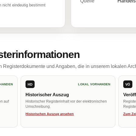
Quelle
Handelsr
 nicht eindeutig bestimmt
sterinformationen
ch Registerdokumente und Angaben, die in unserem lokalen Arch
HD
VÖ
HANDEN
LOKAL VORHANDEN
Historischer Auszug
Veröf
en auf
Historischer Registerinhalt vor der elektronischen
Regist
Umschreibung.
Register
Historischen Auszug ansehen
Zum Zei