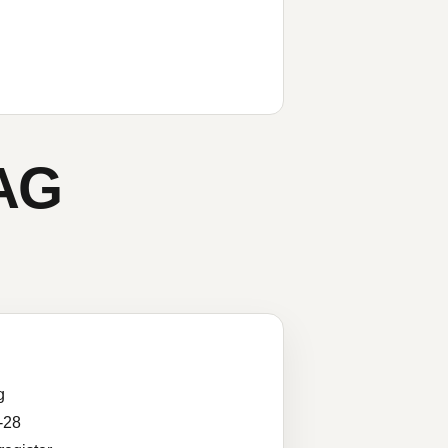
AG
g
-28