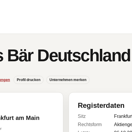
s Bär Deutschlan
ungen
Profil drucken
Unternehmen merken
Registerdaten
Sitz
Frankfur
nkfurt am Main
Rechtsform
Aktienge
r