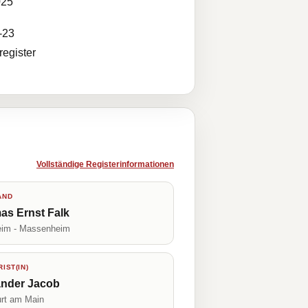
025
-23
egister
Vollständige Registerinformationen
AND
as Ernst Falk
im - Massenheim
IST(IN)
ander Jacob
urt am Main