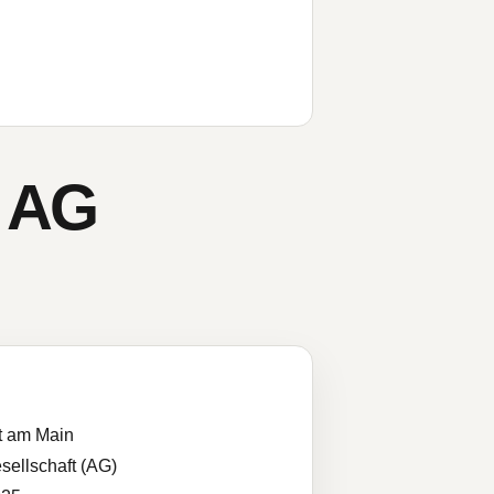
d AG
t am Main
sellschaft (AG)