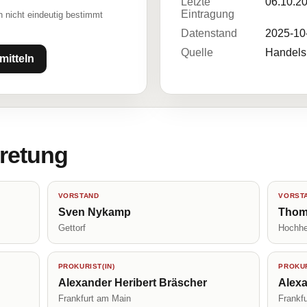
Letzte
06.10.2
Eintragung
 nicht eindeutig bestimmt
Datenstand
2025-10
Quelle
Handelsr
mitteln
tretung
VORSTAND
VORST
Sven Nykamp
Thom
Gettorf
Hochhe
PROKURIST(IN)
PROKUR
Alexander Heribert Bräscher
Alex
Frankfurt am Main
Frankf