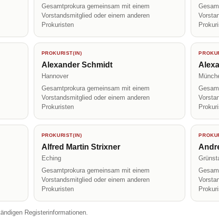
Gesamtprokura gemeinsam mit einem
Gesamt
Vorstandsmitglied oder einem anderen
Vorsta
Prokuristen
Prokur
PROKURIST(IN)
PROKUR
Alexander Schmidt
Alex
Hannover
Münch
Gesamtprokura gemeinsam mit einem
Gesamt
Vorstandsmitglied oder einem anderen
Vorsta
Prokuristen
Prokur
PROKURIST(IN)
PROKUR
Alfred Martin Strixner
Andre
Eching
Grünst
Gesamtprokura gemeinsam mit einem
Gesamt
Vorstandsmitglied oder einem anderen
Vorsta
Prokuristen
Prokur
tändigen Registerinformationen.