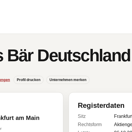
s Bär Deutschlan
ungen
Profil drucken
Unternehmen merken
Registerdaten
Sitz
Frankfur
nkfurt am Main
Rechtsform
Aktienge
r