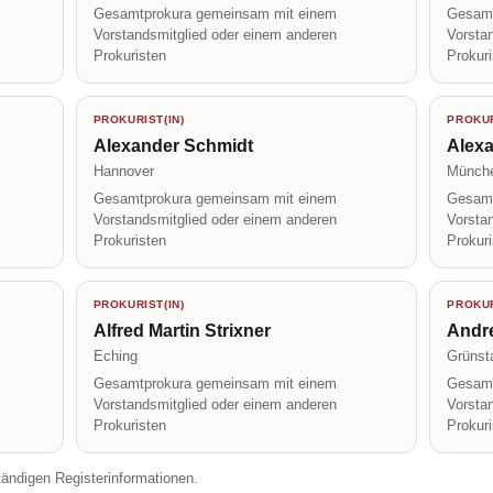
Gesamtprokura gemeinsam mit einem
Gesamt
Vorstandsmitglied oder einem anderen
Vorsta
Prokuristen
Prokur
PROKURIST(IN)
PROKUR
Alexander Schmidt
Alex
Hannover
Münch
Gesamtprokura gemeinsam mit einem
Gesamt
Vorstandsmitglied oder einem anderen
Vorsta
Prokuristen
Prokur
PROKURIST(IN)
PROKUR
Alfred Martin Strixner
Andre
Eching
Grünst
Gesamtprokura gemeinsam mit einem
Gesamt
Vorstandsmitglied oder einem anderen
Vorsta
Prokuristen
Prokur
tändigen Registerinformationen.