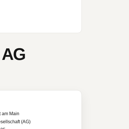
d AG
t am Main
sellschaft (AG)