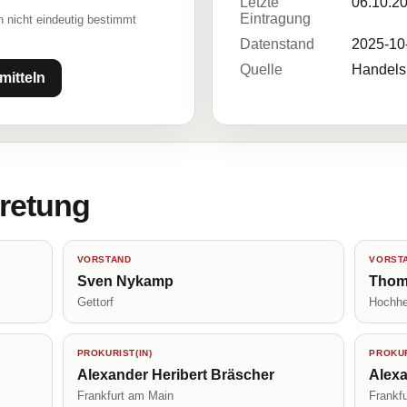
Letzte
06.10.2
Eintragung
 nicht eindeutig bestimmt
Datenstand
2025-10
Quelle
Handelsr
mitteln
tretung
VORSTAND
VORST
Sven Nykamp
Thom
Gettorf
Hochhe
PROKURIST(IN)
PROKUR
Alexander Heribert Bräscher
Alex
Frankfurt am Main
Frankf