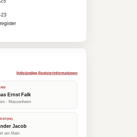
025
-23
egister
Vollständige Registerinformationen
AND
as Ernst Falk
im - Massenheim
IST(IN)
ander Jacob
urt am Main