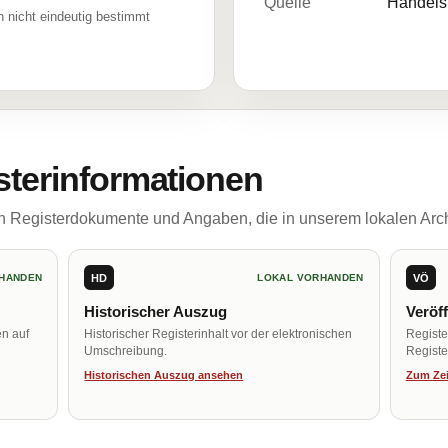
Quelle
Handelsr
 nicht eindeutig bestimmt
sterinformationen
ch Registerdokumente und Angaben, die in unserem lokalen Arch
HD
VÖ
HANDEN
LOKAL VORHANDEN
Historischer Auszug
Veröf
en auf
Historischer Registerinhalt vor der elektronischen
Regist
Umschreibung.
Register
Historischen Auszug ansehen
Zum Zei